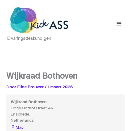
Ga
naar
de
inhoud
Ervaringsdeskundigen
Wijkraad Bothoven
Door
Eline Brouwer
/
1 maart 2026
Wijkraad Bothoven
Hoge Bothofstraat 49
Enschede
,
Netherlands
Wijkraad
Map