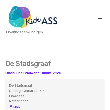
Ga
naar
de
inhoud
Ervaringsdeskundigen
De Stadsgraaf
Door
Eline Brouwer
/
1 maart 2026
De Stadsgraaf
Stadsgravenstraat 47
Enschede
,
Netherlands
De
Map