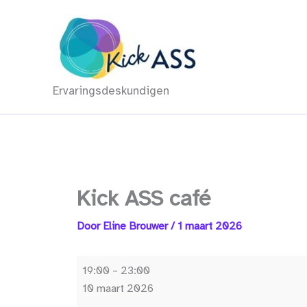
Ga
naar
de
inhoud
Ervaringsdeskundigen
Kick ASS café
Door
Eline Brouwer
/
1 maart 2026
Kick
19:00
–
23:00
ASS
10 maart 2026
café