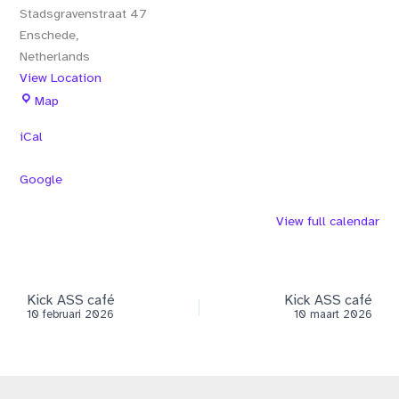
Stadsgravenstraat 47
Enschede
,
Netherlands
View Location
De
Map
Stadsgraaf
iCal
Google
View full calendar
Kick ASS café
Kick ASS café
10 februari 2026
10 maart 2026