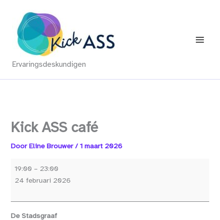
Ga
naar
de
inhoud
Ervaringsdeskundigen
Kick ASS café
Door
Eline Brouwer
/
1 maart 2026
Kick
19:00
–
23:00
ASS
24 februari 2026
café
De Stadsgraaf