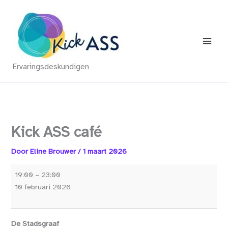
Ga
naar
de
inhoud
Ervaringsdeskundigen
Kick ASS café
Door
Eline Brouwer
/
1 maart 2026
Kick
19:00
–
23:00
ASS
10 februari 2026
café
De Stadsgraaf